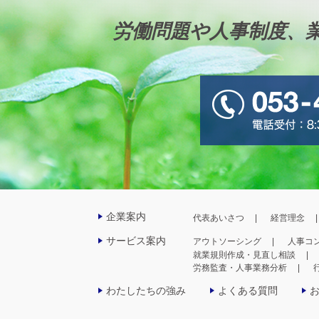
労働問題や人事制度、
企業案内
代表あいさつ
経営理念
サービス案内
アウトソーシング
人事コ
就業規則作成・見直し相談
労務監査・人事業務分析
わたしたちの強み
よくある質問