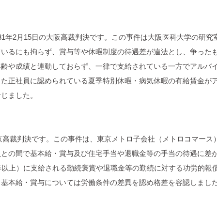
1年2月15日の大阪高裁判決です。この事件は大阪医科大学の研究
ているにも拘らず、賞与等や休暇制度の待遇差が違法とし、争った
年齢や成績と連動しておらず、一律で支給されている一方でアルバ
また正社員に認められている夏季特別休暇・病気休暇の有給賃金が
命じました。
東京高裁判決です。この事件は、東京メトロ子会社（メトロコマース
員との間で基本給・賞与及び住宅手当や退職金等の手当の待遇に差
年以上）に支給される勤続褒賞や退職金等の勤続に対する功労的報
、基本給・賞与については労働条件の差異を認め格差を容認しまし