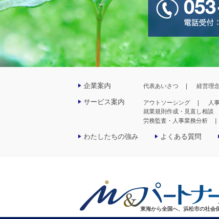
企業案内
代表あいさつ
経営理
サービス案内
アウトソーシング
人
就業規則作成・見直し相談
労務監査・人事業務分析
わたしたちの強み
よくある質問
東海から全国へ、浜松市の社会