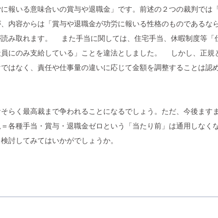
に報いる意味合いの賞与や退職金」です。前述の２つの裁判では「
が、内容からは「賞与や退職金が功労に報いる性格のものであるな
が読み取れます。 また手当に関しては、住宅手当、休暇制度等「
社員にのみ支給している」ことを違法としました。 しかし、正規
けではなく、責任や仕事量の違いに応じて金額を調整することは認
そらく最高裁まで争われることになるでしょう。ただ、今後ますま
規＝各種手当・賞与・退職金ゼロという「当たり前」は通用しなく
を検討してみてはいかがでしょうか。