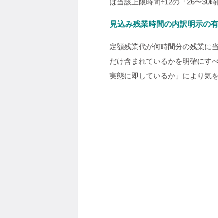
は当該上限時間÷12の「26〜3
見込み残業時間の内訳明示の
定額残業代が何時間分の残業に
だけ含まれているかを明確にす
実態に即しているか」により気