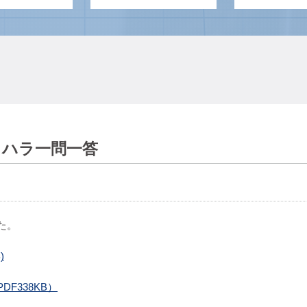
ワハラ一問一答
た。
)
F338KB）