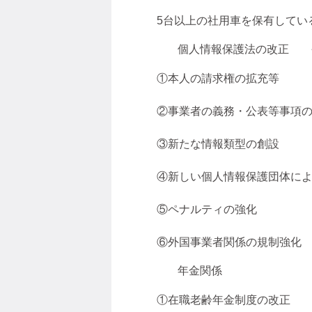
5台以上の社用車を保有してい
個人情報保護法の改正 令
①本人の請求権の拡充等
②事業者の義務・公表等事項
③新たな情報類型の創設
④新しい個人情報保護団体に
⑤ペナルティの強化
⑥外国事業者関係の規制強化
年金関係
①在職老齢年金制度