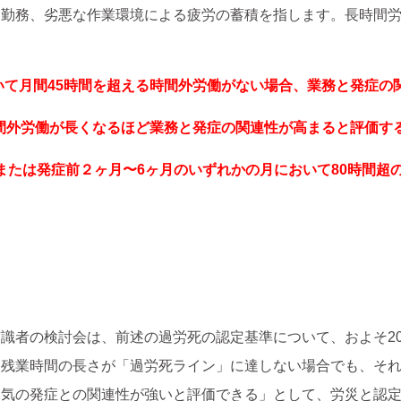
な勤務、劣悪な作業環境による疲労の蓄積を指します。長時間
いて月間45時間を超える時間外労働がない場合、業務と発症の
時間外労働が長くなるほど業務と発症の関連性が高まると評価す
超、または発症前２ヶ月〜6ヶ月のいずれかの月において80時間
識者の検討会は、前述の過労死の認定基準について、およそ2
、残業時間の長さが「過労死ライン」に達しない場合でも、そ
病気の発症との関連性が強いと評価できる」として、労災と認